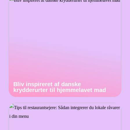
Bliv inspireret af danske
krydderurter til hjemmelavet mad