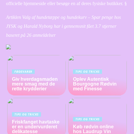
officielle hjemmeside eller besøge en af deres fysiske butikker. §
Artiklen Valg af hundetæppe og hundekurv – Spar penge hos
JYSK og Harald Nyborg har i gennemsnit fået
3.7
stjerner
baseret på
26
anmeldelser
FØDEVARER
TIPS OG TRICKS
Giv hverdagsmaden
Oplev Autentisk
mere smag med de
Bourgogne Rødvin
rette krydderier
med Finesse
TIPS OG TRICKS
TIPS OG TRICKS
Friskfanget havtaske
er en undervurderet
Køb rødvin online
delikatesse
hos Laudrup Vin