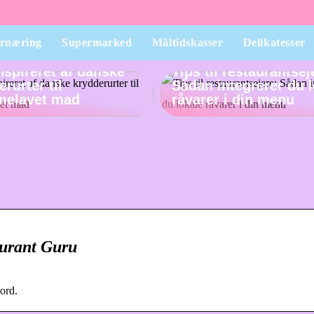
rnæring
Supermarked
Måltidskasser
Delikatesser
inspireret af danske
Tips til restaurantsej
rurter til
Sådan integrerer du 
melavet mad
råvarer i din menu
aurant Guru
ord.