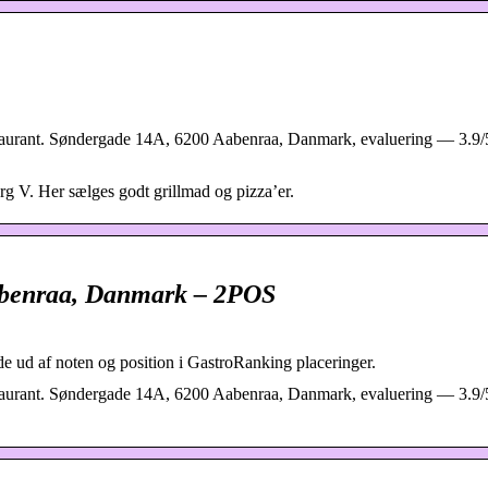
staurant. Søndergade 14A, 6200 Aabenraa, Danmark, evaluering — 3.9/
erg V. Her sælges godt grillmad og pizza’er.
Aabenraa, Danmark – 2POS
nde ud af noten og position i GastroRanking placeringer.
staurant. Søndergade 14A, 6200 Aabenraa, Danmark, evaluering — 3.9/