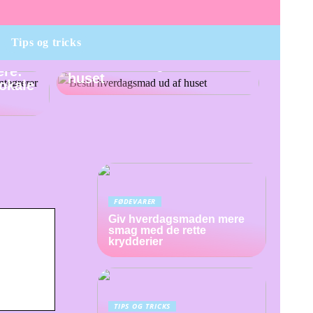
Tips og tricks
Bestil hverdagsmad ud af
ere:
huset
lokale
FØDEVARER
Giv hverdagsmaden mere
smag med de rette
krydderier
TIPS OG TRICKS