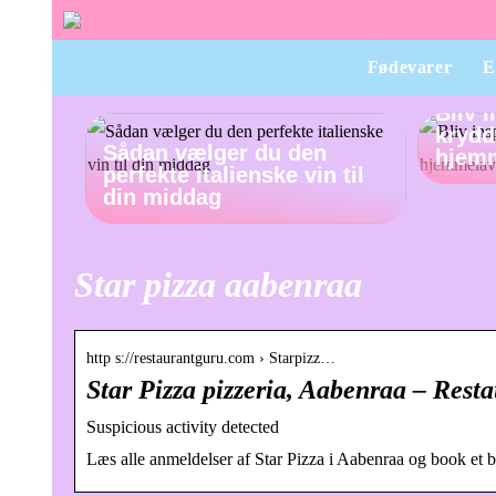
Fødevarer
E
Bliv 
krydde
Sådan vælger du den
hjem
perfekte italienske vin til
din middag
Star pizza aabenraa
http s://restaurantguru.com › Starpizz…
Star Pizza pizzeria, Aabenraa – Rest
Suspicious activity detected
Læs alle anmeldelser af Star Pizza i Aabenraa og book et b