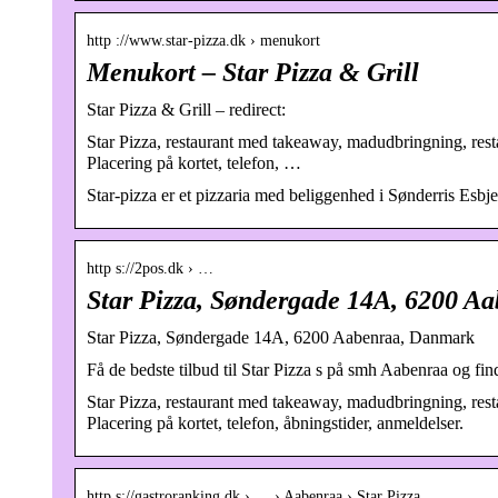
http ://www.star-pizza.dk › menukort
Menukort – Star Pizza & Grill
Star Pizza & Grill – redirect:
Star Pizza, restaurant med takeaway, madudbringning, re
Placering på kortet, telefon, …
Star-pizza er et pizzaria med beliggenhed i Sønderris Esbj
http s://2pos.dk › …
Star Pizza, Søndergade 14A, 6200 
Star Pizza, Søndergade 14A, 6200 Aabenraa, Danmark
Få de bedste tilbud til Star Pizza s på smh Aabenraa og fi
Star Pizza, restaurant med takeaway, madudbringning, re
Placering på kortet, telefon, åbningstider, anmeldelser.
http s://gastroranking.dk › … › Aabenraa › Star Pizza