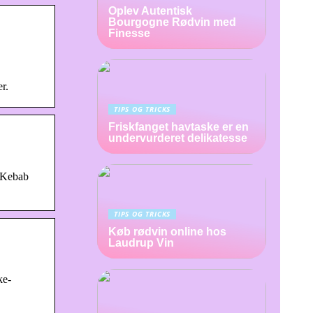
Oplev Autentisk
Bourgogne Rødvin med
Finesse
r.
TIPS OG TRICKS
Friskfanget havtaske er en
undervurderet delikatesse
a Kebab
TIPS OG TRICKS
Køb rødvin online hos
Laudrup Vin
ke-