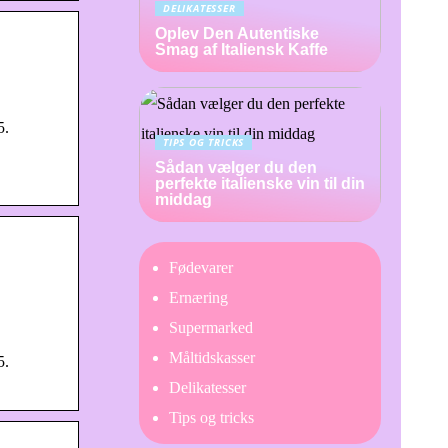
DELIKATESSER
Oplev Den Autentiske
Smag af Italiensk Kaffe
5.
TIPS OG TRICKS
Sådan vælger du den
perfekte italienske vin til din
middag
Fødevarer
Ernæring
Supermarked
Måltidskasser
5.
Delikatesser
Tips og tricks