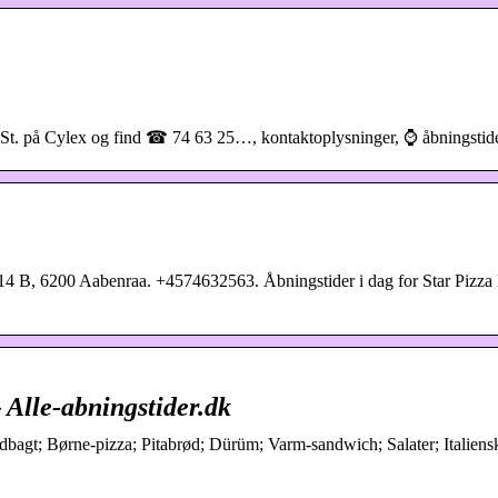
St. på Cylex og find ☎ 74 63 25…, kontaktoplysninger, ⌚ åbningstide
14 B, 6200 Aabenraa. +4574632563. Åbningstider i dag for Star Pizz
 Alle-abningstider.dk
ndbagt; Børne-pizza; Pitabrød; Dürüm; Varm-sandwich; Salater; Italiens