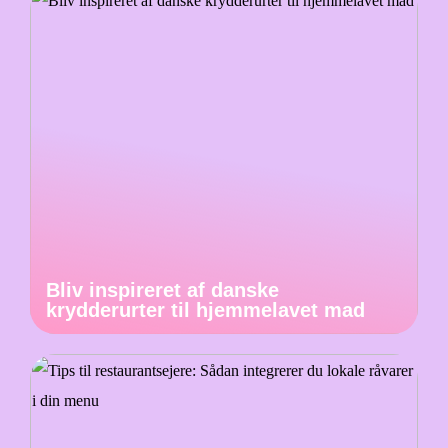
Bliv inspireret af danske
krydderurter til hjemmelavet mad