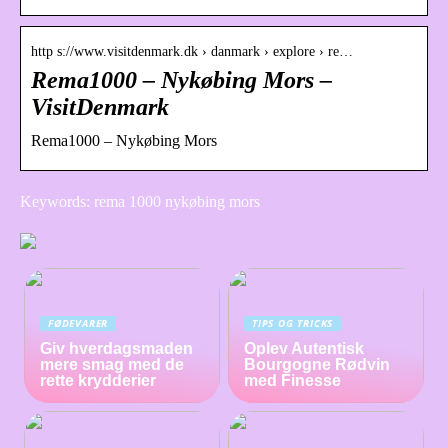
http s://www.visitdenmark.dk › danmark › explore › re…
Rema1000 – Nykøbing Mors –
VisitDenmark
Rema1000 – Nykøbing Mors
Keywords: rema 1000 nykøbing mors
FØDEVARER
TIPS OG TRICKS
Giv hverdagsmaden
Oplev Autentisk
mere smag med de
Bourgogne Rødvin
rette krydderier
med Finesse