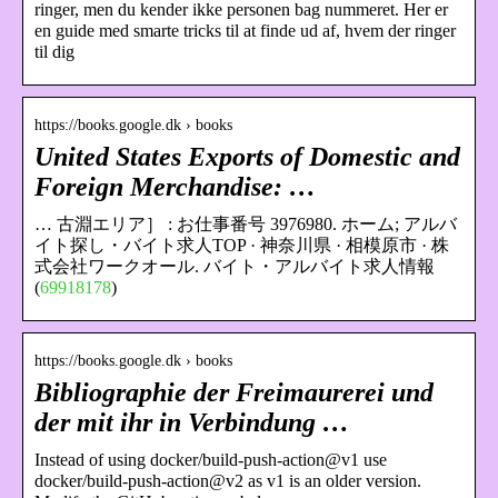
ringer, men du kender ikke personen bag nummeret. Her er
en guide med smarte tricks til at finde ud af, hvem der ringer
til dig
https://books.google.dk › books
United States Exports of Domestic and
Foreign Merchandise: …
… 古淵エリア］ : お仕事番号 3976980. ホーム; アルバ
イト探し・バイト求人TOP · 神奈川県 · 相模原市 · 株
式会社ワークオール. バイト・アルバイト求人情報
(
69918178
)
https://books.google.dk › books
Bibliographie der Freimaurerei und
der mit ihr in Verbindung …
Instead of using docker/build-push-action@v1 use
docker/build-push-action@v2 as v1 is an older version.