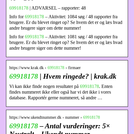
69918178
| ADVARSEL – rapporter: 48
Info for
69918178
– Aktivitet: 1084 søg / 48 rapporter fra
brugere. Er du blevet ringet op? Se hvem det er og læs hvad
andre brugere siger om dette nummer!
Info for
69918178
– Aktivitet: 1081 søg / 48 rapporter fra
brugere. Er du blevet ringet op? Se hvem det er og læs hvad
andre brugere siger om dette nummer!
https://www.krak.dk ›
69918178
› firmaer
69918178
| Hvem ringede? | krak.dk
Vi kan ikke finde nogen resultater på
69918178
. Enten
findes nummeret ikke eller også har vi det ikke i vores
database. Rapportér gerne nummeret, så andre …
https://www.ukendtnummer.dk › nummer ›
69918178
69918178
– Antal vurderinger: 5×
Neutralt – Ukendt nummer