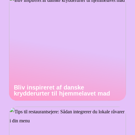
Bliv inspireret af danske
krydderurter til hjemmelavet mad