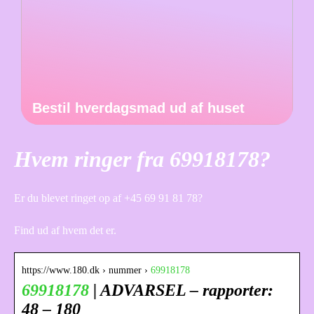
Bestil hverdagsmad ud af huset
Hvem ringer fra 69918178?
Er du blevet ringet op af +45 69 91 81 78?
Find ud af hvem det er.
https://www.180.dk › nummer ›
69918178
69918178
| ADVARSEL – rapporter:
48 – 180