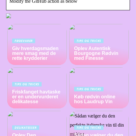
Modify the GitHub action as below
FØDEVARER
TIPS OG TRICKS
Giv hverdagsmaden
Oplev Autentisk
mere smag med de
Bourgogne Rødvin
rette krydderier
med Finesse
TIPS OG TRICKS
TIPS OG TRICKS
Friskfanget havtaske
er en undervurderet
Køb rødvin online
delikatesse
hos Laudrup Vin
DELIKATESSER
TIPS OG TRICKS
Oplev Den
Sådan vælger du den