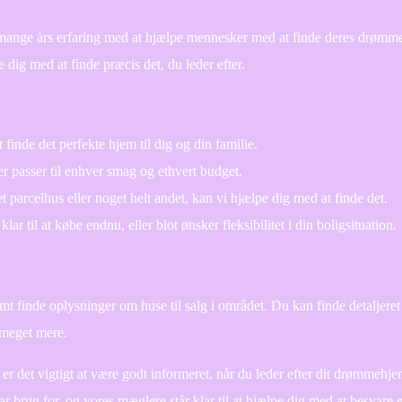
mange års erfaring med at hjælpe mennesker med at finde deres drømm
e dig med at finde præcis det, du leder efter.
 finde det perfekte hjem til dig og din familie.
der passer til enhver smag og ethvert budget.
 et parcelhus eller noget helt andet, kan vi hjælpe dig med at finde det.
lar til at købe endnu, eller blot ønsker fleksibilitet i din boligsituation.
finde oplysninger om huse til salg i området. Du kan finde detaljeret
 meget mere.
er det vigtigt at være godt informeret, når du leder efter dit drømmehj
r brug for, og vores mæglere står klar til at hjælpe dig med at besvare 