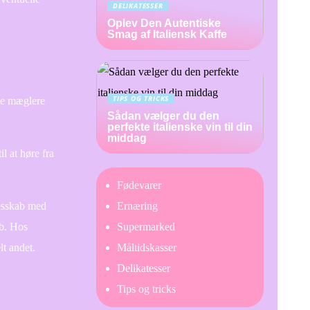
DELIKATESSER
Oplev Den Autentiske
Smag af Italiensk Kaffe
TIPS OG TRICKS
rne mæglere
Sådan vælger du den
perfekte italienske vin til din
middag
 at høre fra
Fødevarer
lesskab med
Ernæring
ab. Hos
Supermarked
lt andet.
Måltidskasser
Delikatesser
Tips og tricks