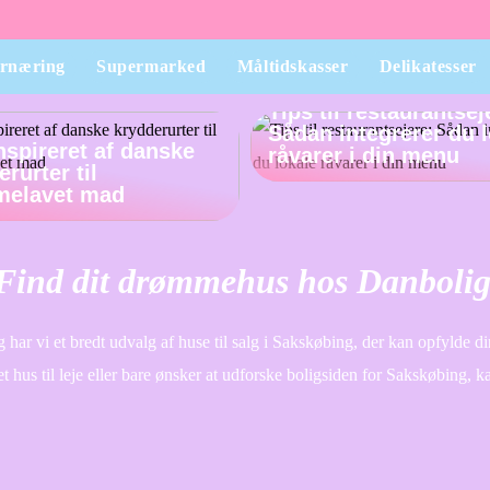
rnæring
Supermarked
Måltidskasser
Delikatesser
Tips til restaurantsej
Sådan integrerer du 
inspireret af danske
råvarer i din menu
rurter til
melavet mad
– Find dit drømmehus hos Danboli
 har vi et bredt udvalg af huse til salg i Sakskøbing, der kan opfylde 
et hus til leje eller bare ønsker at udforske boligsiden for Sakskøbing, k