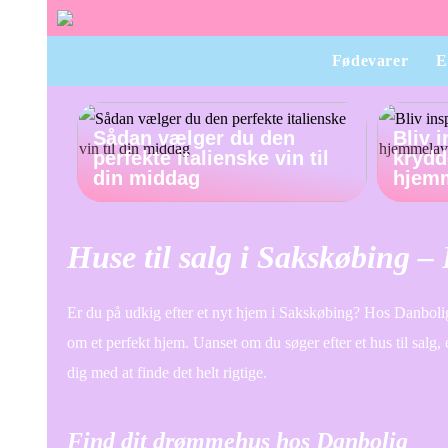
Fødevarer
E
Sådan vælger du den
Bliv 
perfekte italienske vin til
krydde
din middag
hjem
Huse til salg i Sakskøbing 
Er du på udkig efter et nyt hjem i Sakskøbing? Hos Danbolig
om et perfekt hjem. Uanset om du søger efter et hus til salg, 
dig med at finde det helt rigtige.
Find dit drømmehus hos Danbolig