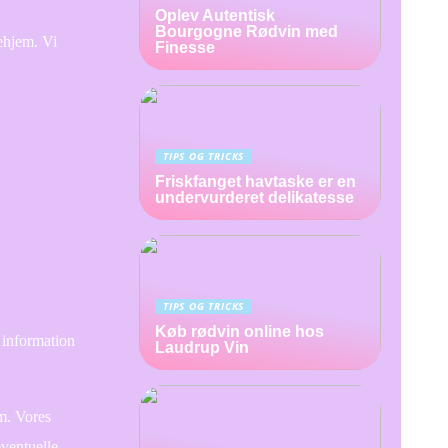
Oplev Autentisk
Bourgogne Rødvin med
ehjem. Vi
Finesse
TIPS OG TRICKS
Friskfanget havtaske er en
undervurderet delikatesse
TIPS OG TRICKS
Køb rødvin online hos
 information
Laudrup Vin
em. Vores
eventuelle