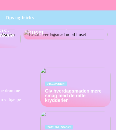
Tips og tricks
Bestil hverdagsmad ud af
ere:
huset
lokale
g
FØDEVARER
dine drømme
Giv hverdagsmaden mere
smag med de rette
an vi hjælpe
krydderier
TIPS OG TRICKS