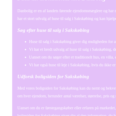
Danbolig er en af landets førende ejendomsmæglere og har 
har et stort udvalg af huse til salg i Sakskøbing og kan hjælp
Søg efter huse til salg i Sakskøbing
Huse til salg i Sakskøbing giver dig muligheden for at
Vi har et bredt udvalg af huse til salg i Sakskøbing, 
Uanset om du søger efter et traditionelt hus, en villa,
Vi har også huse til leje i Sakskøbing, hvis du ikke er k
Udforsk boligsiden for Sakskøbing
Med vores boligsiden for Sakskøbing kan du nemt og bekvemt 
om hver ejendom, herunder antal værelser, størrelse, pris og
Uanset om du er førstegangskøber eller erfaren på markedet, 
boligsiden for Sakskøbing giver dig al den information, du ha