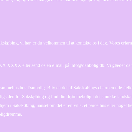
 Sakskøbing, vi har, er du velkommen til at kontakte os i dag. Vores erfa
XX XXXX eller send os en e-mail på info@danbolig.dk. Vi glæder os til
 drømmehus hos Danbolig. Bliv en del af Sakskøbings charmerende fæl
 boligsiden for Sakskøbing og find din drømmebolig i det smukke landsk
jem i Sakskøbing, uanset om det er en villa, et parcelhus eller noget he
boligdrømme.