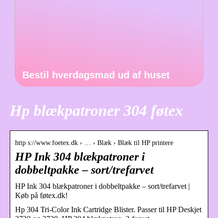
Bestil hverdagsmad ud af huset
Hp blækpatroner 304 føtex
http s://www.foetex.dk › … › Blæk › Blæk til HP printere
HP Ink 304 blækpatroner i
dobbeltpakke – sort/trefarvet
HP Ink 304 blækpatroner i dobbeltpakke – sort/trefarvet |
Køb på føtex.dk!
Hp 304 Tri-Color Ink Cartridge Blister. Passer til HP Deskjet