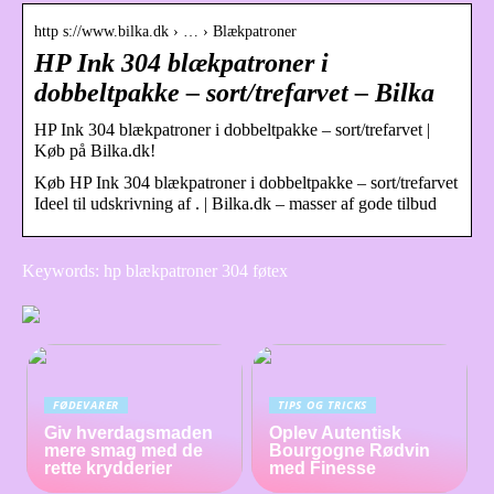
http s://www.bilka.dk › … › Blækpatroner
HP Ink 304 blækpatroner i
dobbeltpakke – sort/trefarvet – Bilka
HP Ink 304 blækpatroner i dobbeltpakke – sort/trefarvet |
Køb på Bilka.dk!
Køb HP Ink 304 blækpatroner i dobbeltpakke – sort/trefarvet
Ideel til udskrivning af . | Bilka.dk – masser af gode tilbud
Keywords: hp blækpatroner 304 føtex
FØDEVARER
TIPS OG TRICKS
Giv hverdagsmaden
Oplev Autentisk
mere smag med de
Bourgogne Rødvin
rette krydderier
med Finesse