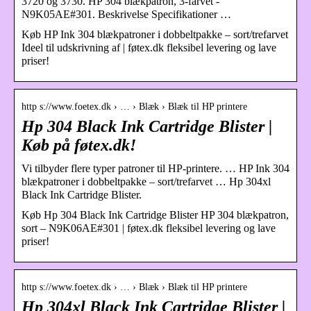
3720 og 3730. HP 304 blækpatron, 3-farvet -
N9K05AE#301. Beskrivelse Specifikationer …
Køb HP Ink 304 blækpatroner i dobbeltpakke – sort/trefarvet
Ideel til udskrivning af | føtex.dk fleksibel levering og lave
priser!
http s://www.foetex.dk › … › Blæk › Blæk til HP printere
Hp 304 Black Ink Cartridge Blister |
Køb på føtex.dk!
Vi tilbyder flere typer patroner til HP-printere. … HP Ink 304
blækpatroner i dobbeltpakke – sort/trefarvet … Hp 304xl
Black Ink Cartridge Blister.
Køb Hp 304 Black Ink Cartridge Blister HP 304 blækpatron,
sort – N9K06AE#301 | føtex.dk fleksibel levering og lave
priser!
http s://www.foetex.dk › … › Blæk › Blæk til HP printere
Hp 304xl Black Ink Cartridge Blister |