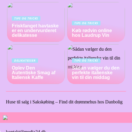
TIPS OG TRICKS
TIPS OG TRICKS
Friskfanget havtaske
er en undervurderet
Køb rødvin online
delikatesse
hos Laudrup Vin
DELIKATESSER
TIPS OG TRICKS
Oplev Den
Sådan vælger du den
Autentiske Smag af
perfekte italienske
Italiensk Kaffe
vin til din middag
Huse til salg i Sakskøbing – Find dit drømmehus hos Danbolig
kontakt@media24.dk