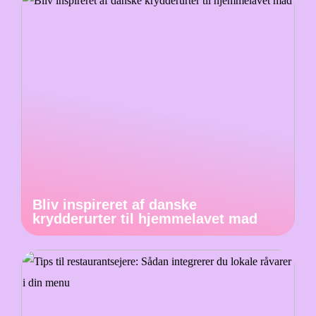
Bliv inspireret af danske
krydderurter til hjemmelavet mad